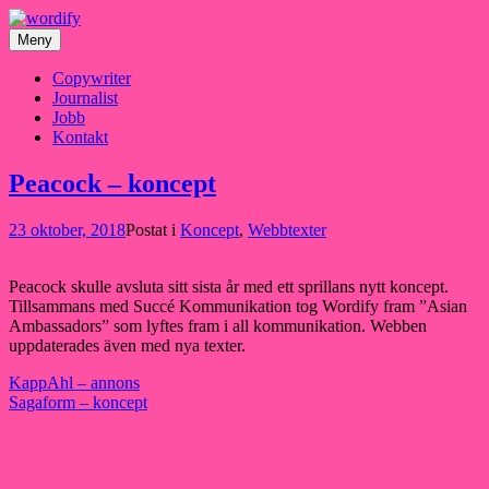
Hoppa
till
Meny
innehåll
Copywriter
Journalist
Jobb
Kontakt
Peacock – koncept
23 oktober, 2018
Postat i
Koncept
,
Webbtexter
Peacock skulle avsluta sitt sista år med ett sprillans nytt koncept.
Tillsammans med Succé Kommunikation tog Wordify fram ”Asian
Ambassadors” som lyftes fram i all kommunikation. Webben
uppdaterades även med nya texter.
Inläggsnavigering
KappAhl – annons
Sagaform – koncept