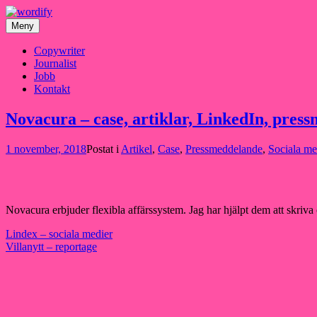
Hoppa
till
Meny
innehåll
Copywriter
Journalist
Jobb
Kontakt
Novacura – case, artiklar, LinkedIn, pres
1 november, 2018
Postat i
Artikel
,
Case
,
Pressmeddelande
,
Sociala me
Novacura erbjuder flexibla affärssystem. Jag har hjälpt dem att skri
Inläggsnavigering
Lindex – sociala medier
Villanytt – reportage