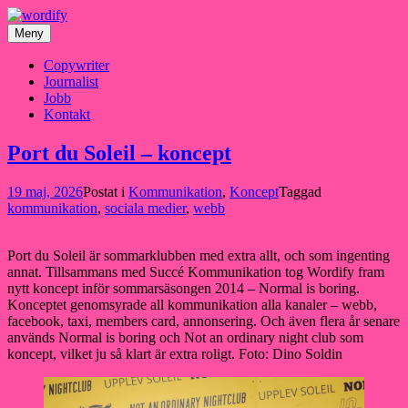
Hoppa
till
Meny
innehåll
Copywriter
Journalist
Jobb
Kontakt
Port du Soleil – koncept
19 maj, 2026
Postat i
Kommunikation
,
Koncept
Taggad
kommunikation
,
sociala medier
,
webb
Port du Soleil är sommarklubben med extra allt, och som ingenting
annat. Tillsammans med Succé Kommunikation tog Wordify fram
nytt koncept inför sommarsäsongen 2014 – Normal is boring.
Konceptet genomsyrade all kommunikation alla kanaler – webb,
facebook, taxi, members card, annonsering. Och även flera år senare
används Normal is boring och Not an ordinary night club som
koncept, vilket ju så klart är extra roligt. Foto: Dino Soldin