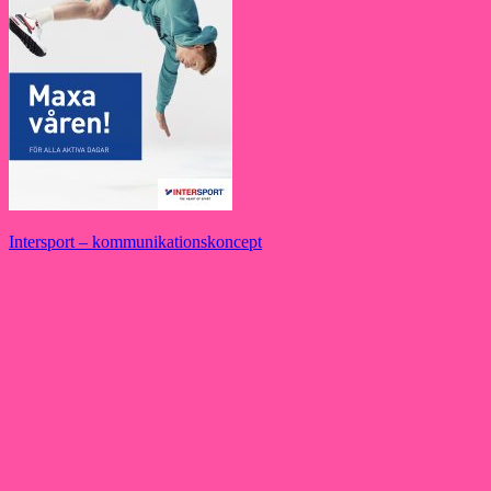
Inläggsnavigering
Intersport – kommunikationskoncept