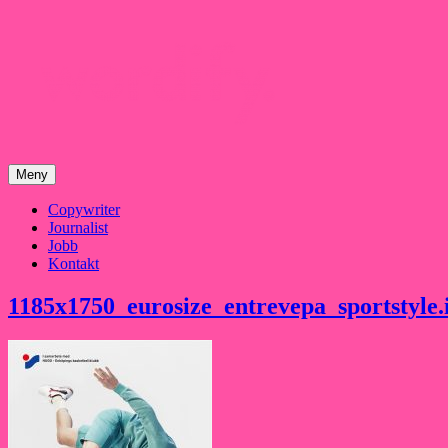
Hoppa
till
innehåll
Meny
Copywriter
Journalist
Jobb
Kontakt
1185x1750_eurosize_entrevepa_sportstyle.