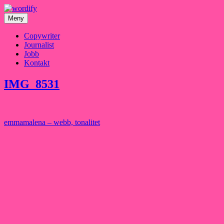
Hoppa
till
Meny
innehåll
Copywriter
Journalist
Jobb
Kontakt
IMG_8531
Inläggsnavigering
emmamalena – webb, tonalitet