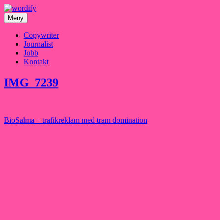
Hoppa
till
Meny
innehåll
Copywriter
Journalist
Jobb
Kontakt
IMG_7239
Inläggsnavigering
BioSalma – trafikreklam med tram domination