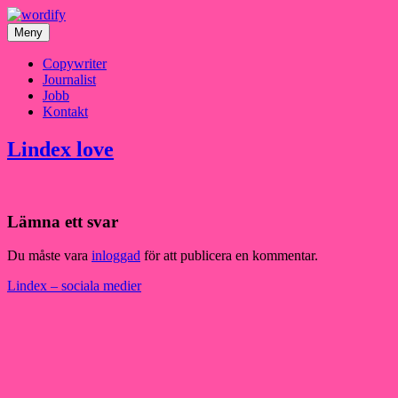
Hoppa
till
Meny
innehåll
Copywriter
Journalist
Jobb
Kontakt
Lindex love
Lämna ett svar
Du måste vara
inloggad
för att publicera en kommentar.
Inläggsnavigering
Lindex – sociala medier