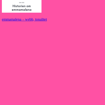
Inläggsnavigering
emmamalena – webb, tonalitet