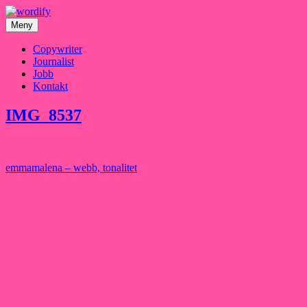
Hoppa
till
Meny
innehåll
Copywriter
Journalist
Jobb
Kontakt
IMG_8537
Inläggsnavigering
emmamalena – webb, tonalitet