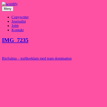
Hoppa
till
Meny
innehåll
Copywriter
Journalist
Jobb
Kontakt
IMG_7235
Inläggsnavigering
BioSalma – trafikreklam med tram domination