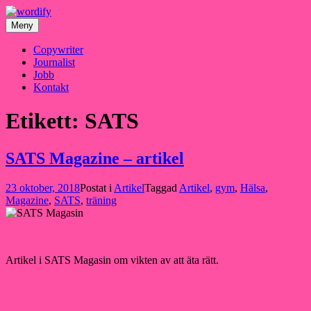
Hoppa
till
Meny
innehåll
Copywriter
Journalist
Jobb
Kontakt
Etikett:
SATS
SATS Magazine – artikel
23 oktober, 2018
Postat i
Artikel
Taggad
Artikel
,
gym
,
Hälsa
,
Magazine
,
SATS
,
träning
Artikel i SATS Magasin om vikten av att äta rätt.