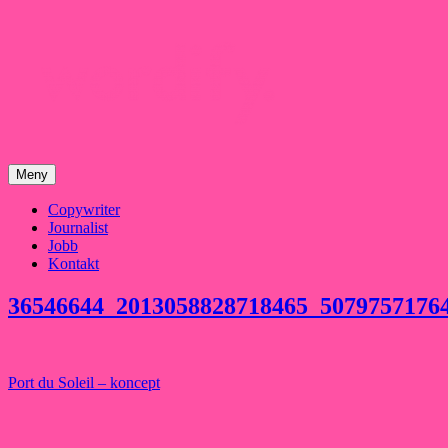
Hoppa
till
innehåll
Meny
Copywriter
Journalist
Jobb
Kontakt
36546644_2013058828718465_5079757176
Inläggsnavigering
Port du Soleil – koncept