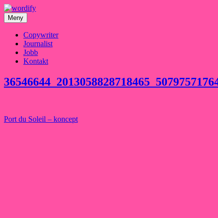
Hoppa
till
Meny
innehåll
Copywriter
Journalist
Jobb
Kontakt
36546644_2013058828718465_5079757176
Inläggsnavigering
Port du Soleil – koncept