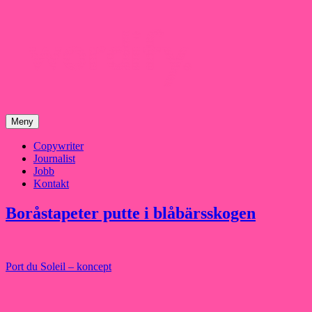
Hoppa
till
innehåll
Meny
Copywriter
Journalist
Jobb
Kontakt
Boråstapeter putte i blåbärsskogen
Inläggsnavigering
Port du Soleil – koncept