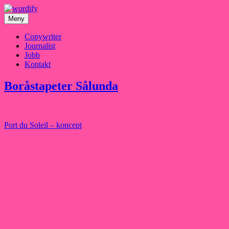
Hoppa
till
Meny
innehåll
Copywriter
Journalist
Jobb
Kontakt
Boråstapeter Sålunda
Inläggsnavigering
Port du Soleil – koncept