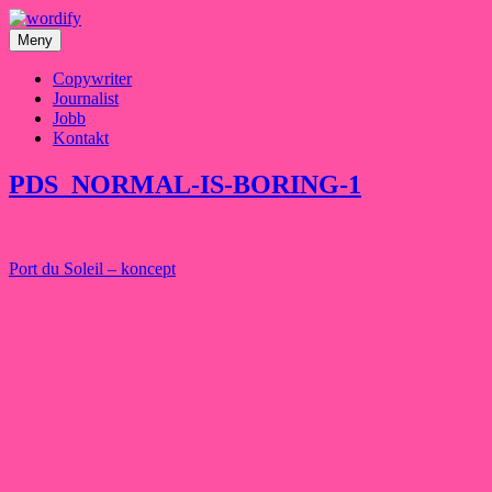
Hoppa
till
Meny
innehåll
Copywriter
Journalist
Jobb
Kontakt
PDS_NORMAL-IS-BORING-1
Inläggsnavigering
Port du Soleil – koncept