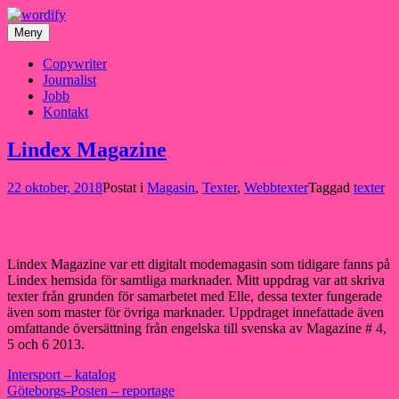
Hoppa
till
Meny
innehåll
Copywriter
Journalist
Jobb
Kontakt
Lindex Magazine
22 oktober, 2018
Postat i
Magasin
,
Texter
,
Webbtexter
Taggad
texter
Lindex Magazine var ett digitalt modemagasin som tidigare fanns på
Lindex hemsida för samtliga marknader. Mitt uppdrag var att skriva
texter från grunden för samarbetet med Elle, dessa texter fungerade
även som master för övriga marknader. Uppdraget innefattade även
omfattande översättning från engelska till svenska av Magazine # 4,
5 och 6 2013.
Inläggsnavigering
Intersport – katalog
Göteborgs-Posten – reportage